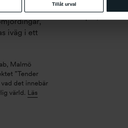
Var
: Verkstan på
Tillåt urval
å skriva, rita
Drop in, fri entré
omjordingar,
 iväg i ett
Lab, Malmö
jektet ”Tender
 vad det innebär
lig värld.
Läs