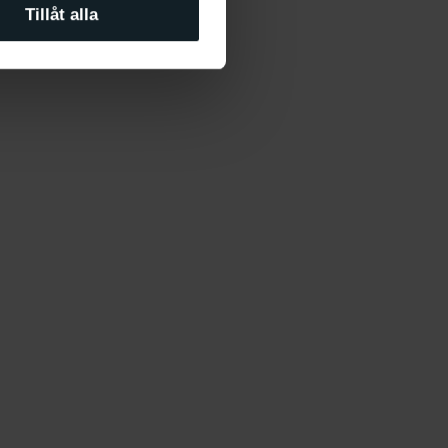
 Malmö Konsthall
Tillåt alla