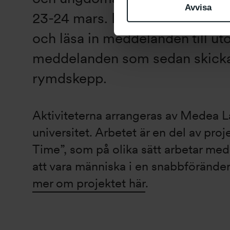
Avvisa
23-24 mars. Besökarna kommer f
och läsa in meddelanden till ut
meddelanden som sedan skickas
rymdskepp.
Aktiviteterna arrangeras av Medea 
universitet. Arbetet är en del av pro
Time”, som på olika sätt arbetar med
att vara människa i en snabbföränder
mer om projektet här
.