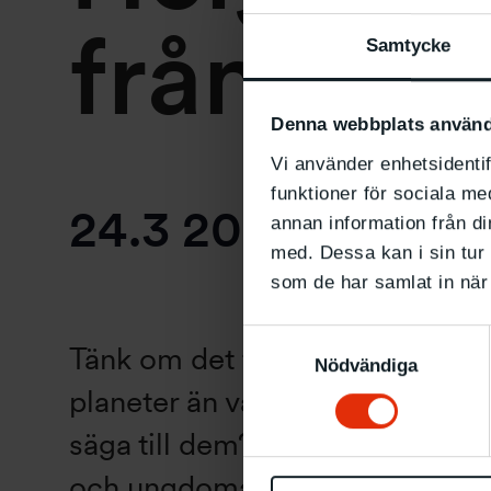
från pla
Samtycke
Denna webbplats använd
Vi använder enhetsidentif
funktioner för sociala me
24.3 2024
klocka
annan information från d
med. Dessa kan i sin tur 
som de har samlat in när 
Samtyckesval
Tänk om det finns levande vare
Nödvändiga
planeter än vår. Vad skulle du i så
säga till dem? Denna fråga ställer
och ungdomar som kommer till