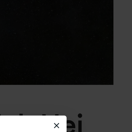
al
:
Hej