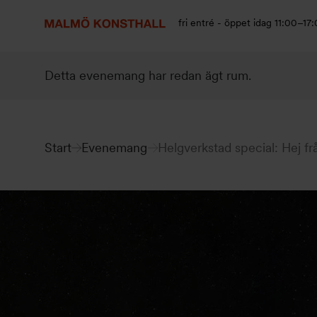
Gå
Gå
Gå
till
till
till
fri entré - öppet idag 11:00–17
innehåll
Sök
Tillgänglighetsredogörelse
Detta evenemang har redan ägt rum.
Start
Evenemang
Helgverkstad special: Hej fr