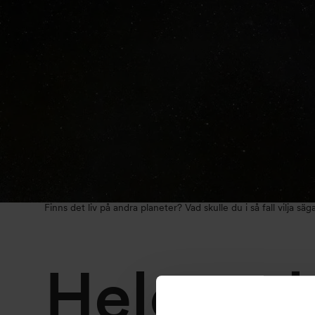
Finns det liv på andra planeter? Vad skulle du i så fall vilja säg
Helgverk