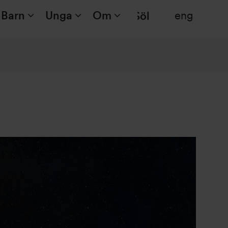
Barn
Unga
Om
eng
Sök