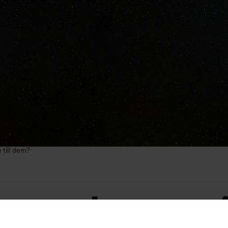
a till dem?
stad speci