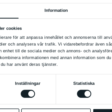
neten jord
Information
er cookies
ierare för att anpassa innehållet och annonserna till anv
dier och analysera vår trafik. Vi vidarebefordrar även så
n
13:00
–
16:30
in enhet till de sociala medier och annons- och analysfö
kombinera informationen med annan information som du ha
du har använt deras tjänster.
lser på andra
Information
Inställningar
Statistiska
Vad
: Workshop
 fall vilja
När
: Lördag 23.3
 vi till barn
13:00–16:30
 Verkstan den