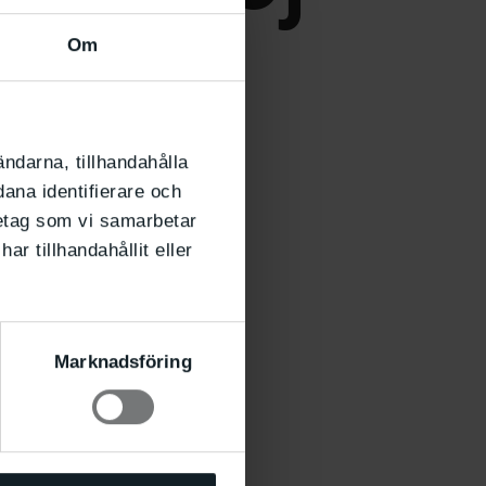
en
!
Om
ändarna, tillhandahålla
dana identifierare och
retag som vi samarbetar
r tillhandahållit eller
Marknadsföring
 & söndag 24.3,