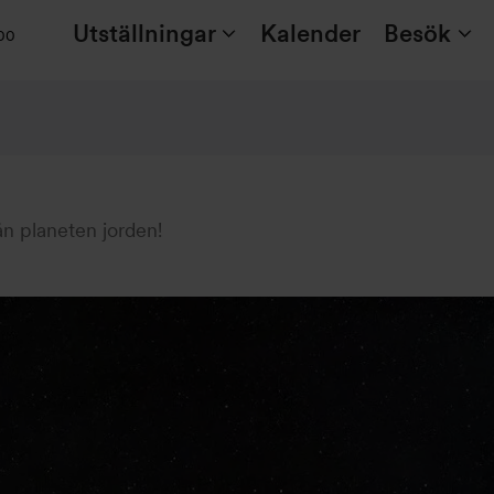
Utställningar
Kalender
Besök
:00
ån planeten jorden!