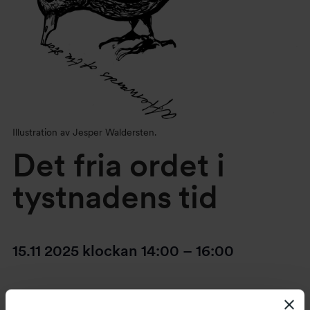
Illustration av Jesper Waldersten.
Det fria ordet i
tystnadens tid
15.11 2025
klockan
14:00
–
16:00
Den 15 november uppmärksammas Fängslade