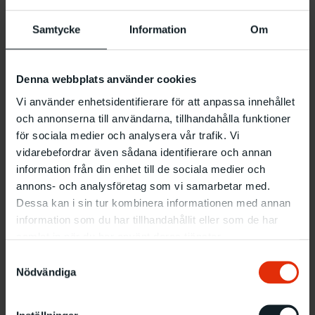
författares dag för att påminna om situationen för
de författare som sitter fängslade. Det är en dag
Samtycke
Information
Om
som markerar vikten av att försvara yttrandefriheten
och protestera mot dess förtryckare. Malmö
Konsthall och Svenska PEN uppmärksammar dagen
Denna webbplats använder cookies
med performance, poesi och samtal.
Vi använder enhetsidentifierare för att anpassa innehållet
och annonserna till användarna, tillhandahålla funktioner
för sociala medier och analysera vår trafik. Vi
I samarbete med PEN Skåne bjuder konsthallen in till ”Det
fria ordet i tystnadens tid” i solidaritet med Fängslade
vidarebefordrar även sådana identifierare och annan
författares dag. Under eftermiddagen kommer
information från din enhet till de sociala medier och
medlemmar från PEN Skåne att dela en text, dikt eller ett
annons- och analysföretag som vi samarbetar med.
visuellt verk av en fängslad författare, eller framföra ett
Dessa kan i sin tur kombinera informationen med annan
eget verk på temat ”fängelse”. Den visuella konstnären
information som du har tillhandahållit eller som de har
och nya fristadsgästen i Malmö, Mohammed Brjass, deltar
samlat in när du har använt deras tjänster.
med en live-performance.
Samtyckesval
Nödvändiga
Besökare är välkomna att skriva vykort med personliga
hälsningar till fängslade författare, för att visa att de inte är