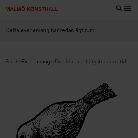
Gå
Gå
Gå
till
till
till
innehåll
Sök
Tillgänglighetsredogörelse
Sök
Detta evenemang har redan ägt rum.
Start
Evenemang
Det fria ordet i tystnadens tid