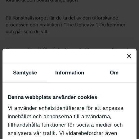
På Konsthallstorget får du ta del av den utforskande
processen och praktiken i ”The Upheaval”. Du kommer
och går som du vill.
Dansare:
Tomáš Červinka, Facundo Ebenegger, Samuel
Denton, Hazuki Kojima, Michael Marquez, Marion
Rastouil, Amanda Pang
Samtycke
Information
Om
Koncept och koreografi:
Philippe Blanchard i samarbete
med dansarna
Denna webbplats använder cookies
Dramaturgi:
Maika Knoblich
Vi använder enhetsidentifierare för att anpassa
innehållet och annonserna till användarna,
Kostym:
Christina Neuss
tillhandahålla funktioner för sociala medier och
analysera vår trafik. Vi vidarebefordrar även