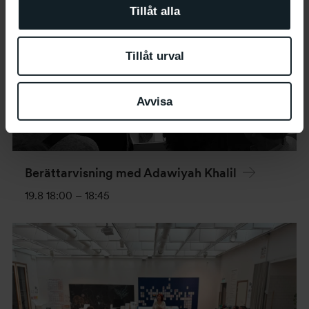
Tillåt alla
Tillåt urval
Avvisa
Berättarvisning med Adawiyah Khalil
19.8 18:00
–
18:45