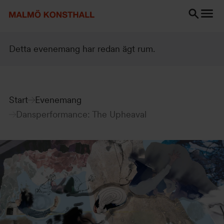
Gå
Gå
Gå
till
till
till
innehåll
Sök
Tillgänglighetsredogörelse
Sök
Detta evenemang har redan ägt rum.
Start
Evenemang
Dansperformance: The Upheaval