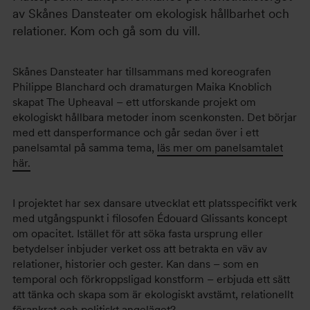
av Skånes Dansteater om ekologisk hållbarhet och
relationer. Kom och gå som du vill.
Skånes Dansteater har tillsammans med koreografen
Philippe Blanchard och dramaturgen Maika Knoblich
skapat The Upheaval – ett utforskande projekt om
ekologiskt hållbara metoder inom scenkonsten. Det börjar
med ett dansperformance och går sedan över i ett
panelsamtal på samma tema,
läs mer om panelsamtalet
här.
I projektet har sex dansare utvecklat ett platsspecifikt verk
med utgångspunkt i filosofen Édouard Glissants koncept
om opacitet. Istället för att söka fasta ursprung eller
betydelser inbjuder verket oss att betrakta en väv av
relationer, historier och gester. Kan dans – som en
temporal och förkroppsligad konstform – erbjuda ett sätt
att tänka och skapa som är ekologiskt avstämt, relationellt
förankrat och politiskt angeläget?