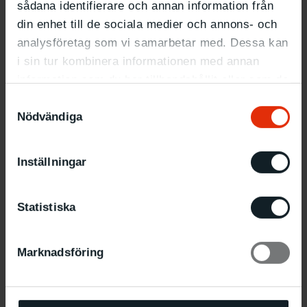
sådana identifierare och annan information från
Programmet är en del av Demokrativeckan Malmö Möts.
din enhet till de sociala medier och annons- och
analysföretag som vi samarbetar med. Dessa kan
Information
i sin tur kombinera informationen med annan
Vad
: Dansperformance
information som du har tillhandahållit eller som de
När
: Lördag 13.6 klockan 13–14
Var
: Konsthallstorget
har samlat in när du har använt deras tjänster.
Samtyckesval
Nödvändiga
Fri entré, ingen anmälan krävs
Inställningar
Demokrativeckan Malmö Möts
Statistiska
Relaterade evenemang
Marknadsföring