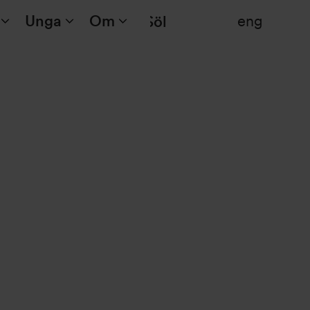
Unga
Om
eng
Sök