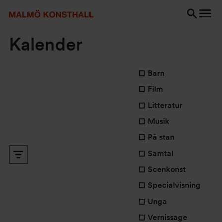
Gå
Gå
Gå
till
till
till
innehåll
Sök
Tillgänglighetsredogörelse
Sök
Kalender
Ändring av någon av for
Barn
Film
Litteratur
Musik
På stan
Samtal
Evenemang Search and Views Naviga
Visa filter
Scenkonst
Specialvisning
Unga
Vernissage