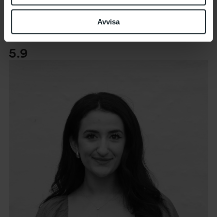
Workshop på finska
Välkommen på finsk skapande verkstad inspirerad av
Avvisa
utställningen med Bouchra Khalili.
5.9