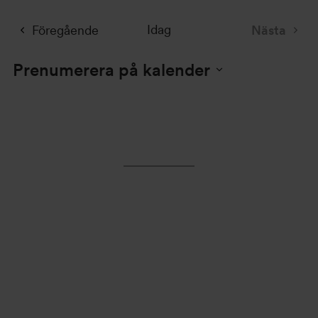
Evenemang
Idag
Föregående
Nästa
Evenem
Prenumerera på kalender