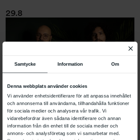
29.8
Samtycke
Information
Om
Denna webbplats använder cookies
Vi använder enhetsidentifierare för att anpassa innehållet
och annonserna till användarna, tillhandahålla funktioner
Musik
Lördag
29.8 16:00 - 16:45
för sociala medier och analysera vår trafik. Vi
vidarebefordrar även sådana identifierare och annan
Konsert: Cassette Project
information från din enhet till de sociala medier och
Välkommen att lyssna på den Malmöbaserade trion
annons- och analysföretag som vi samarbetar med.
Cassette Project under Halaqa-dagen!