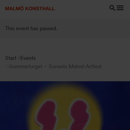
Go
Go
Go
to
to
to
content
Search
accessibility
Search
report
This event has passed.
Start
Events
Sommartorget – Sunsets Malmö Artfest