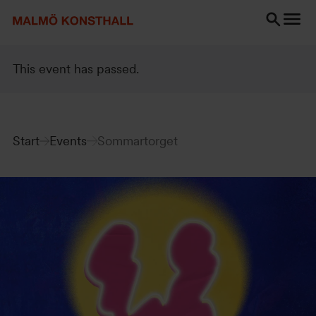
Go
Go
Go
to
to
to
content
Search
accessibility
Search
report
This event has passed.
Start
Events
Sommartorget