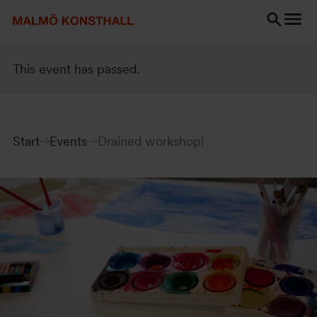
Go
Go
Go
to
to
to
content
Search
accessibility
Search
report
This event has passed.
Start
Events
Drained workshop!