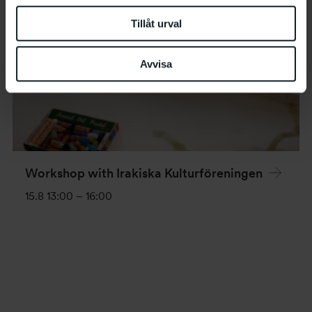
Tillåt urval
Avvisa
Workshop with Irakiska Kulturföreningen
15.8 13:00
–
16:00
Event
Navigation