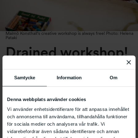
Malmö Konsthall’s creative workshop is always free! Photo: Helena
Pataki
Drained workshop!
8.2 2025
at
11:00
–
16:00
Samtycke
Information
Om
The workshop is drained, and we need your help to
Denna webbplats använder cookies
flood it with creativity! We’re working on a large
Vi använder enhetsidentifierare för att anpassa innehållet
scale with both dry and messy materials. We draw
och annonserna till användarna, tillhandahålla funktioner
and paint on walls and floors! On weekdays, you
för sociala medier och analysera vår trafik. Vi
can drop by on your own, unless it’s booked for
vidarebefordrar även sådana identifierare och annan
groups.