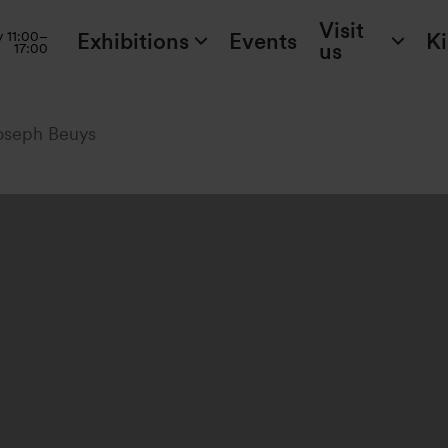
Visit
Exhibitions
Events
K
y 11:00–
us
17:00
Joseph Beuys