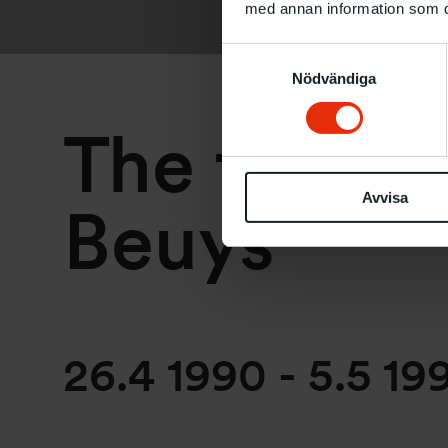
med annan information som du 
Samtyckesval
Nödvändiga
The face o
Avvisa
Beuys
26.4 1990
-
5.5 19