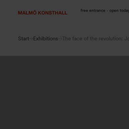
Go
Go
Go
to
to
to
free entrance - open toda
content
Search
accessibility
report
Start
Exhibitions
The face of the revolution: 