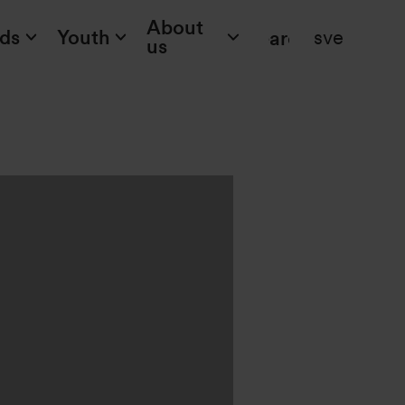
About
ids
Youth
sve
Search
us