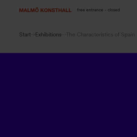
Go
Go
Go
to
to
to
free entrance - closed
content
Search
accessibility
report
Start
Exhibitions
The Characteristics of Spain