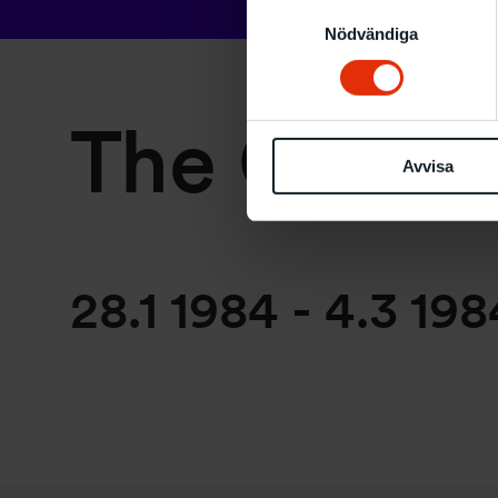
Samtyckesval
Nödvändiga
The Charac
Avvisa
28.1 1984
-
4.3 198