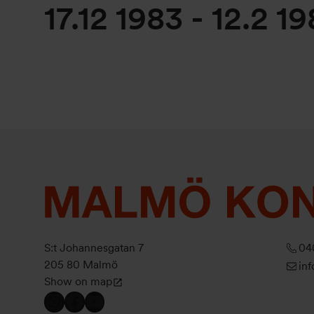
17.12 1983
-
12.2 1
S:t Johannesgatan 7
04
205 80 Malmö
in
Show on map
Instagram
Facebook
YouTube