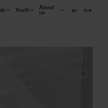
About
ids
Youth
sve
Search
us