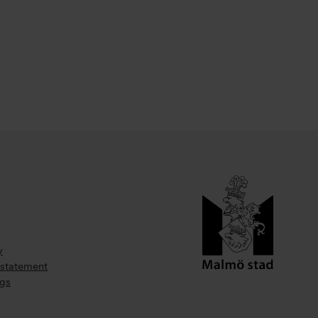
y
 statement
ngs