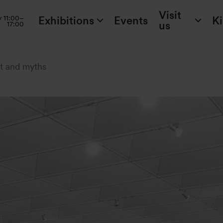
Visit
Exhibitions
Events
K
y 11:00–
us
17:00
t and myths