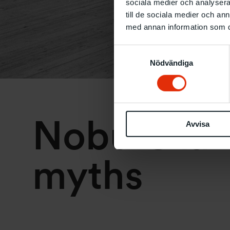
sociala medier och analysera 
till de sociala medier och a
med annan information som du 
Samtyckesval
Nödvändiga
Nobu Ota –
Avvisa
myths