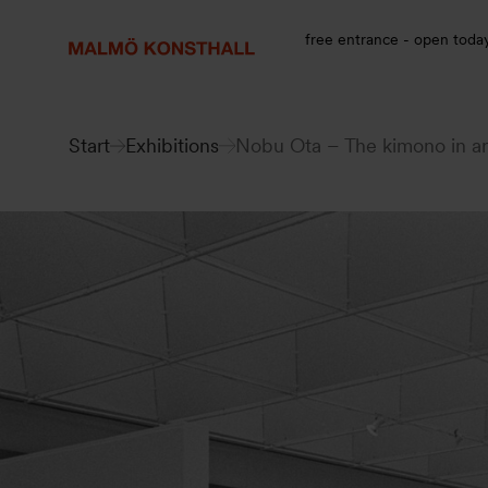
Go
Go
Go
to
to
to
free entrance - open toda
content
Search
accessibility
report
Start
Exhibitions
Nobu Ota – The kimono in ar