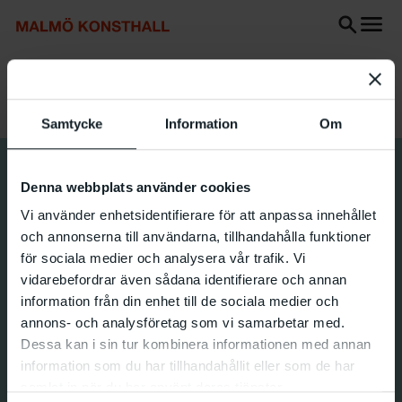
Go
Go
Go
to
to
to
content
Search
accessibility
Search
report
Start
Exhibitions
MAI 75 years
Samtycke
Information
Om
Denna webbplats använder cookies
Vi använder enhetsidentifierare för att anpassa innehållet
och annonserna till användarna, tillhandahålla funktioner
för sociala medier och analysera vår trafik. Vi
vidarebefordrar även sådana identifierare och annan
information från din enhet till de sociala medier och
annons- och analysföretag som vi samarbetar med.
Dessa kan i sin tur kombinera informationen med annan
information som du har tillhandahållit eller som de har
samlat in när du har använt deras tjänster.