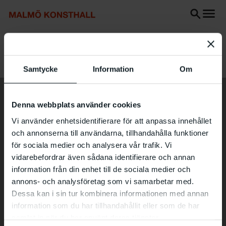
Go
Go
Go
to
to
to
content
Search
accessibility
Search
report
Start
Exhibitions
Jósef Stasinski
Samtycke
Information
Om
Denna webbplats använder cookies
Vi använder enhetsidentifierare för att anpassa innehållet
och annonserna till användarna, tillhandahålla funktioner
för sociala medier och analysera vår trafik. Vi
vidarebefordrar även sådana identifierare och annan
information från din enhet till de sociala medier och
annons- och analysföretag som vi samarbetar med.
Dessa kan i sin tur kombinera informationen med annan
information som du har tillhandahållit eller som de har
samlat in när du har använt deras tjänster.