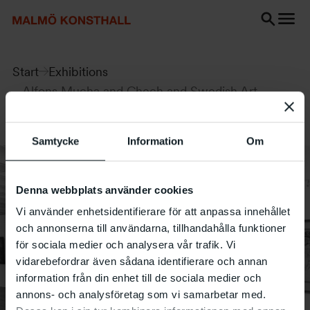
Go
Go
Go
to
to
to
content
Search
accessibility
Search
report
Start
Exhibitions
Alfons Mucha and Chech and Swedish Art
Nouveau
Samtycke
Information
Om
Denna webbplats använder cookies
Vi använder enhetsidentifierare för att anpassa innehållet
och annonserna till användarna, tillhandahålla funktioner
för sociala medier och analysera vår trafik. Vi
vidarebefordrar även sådana identifierare och annan
information från din enhet till de sociala medier och
annons- och analysföretag som vi samarbetar med.