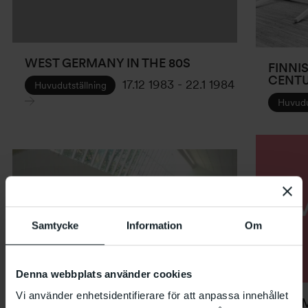
WEST GERMANY IN THE 80S
FINNI
CENTU
17.12 1983
-
22.1 1984
Huvudutställning
Huvudu
Samtycke
Information
Om
Denna webbplats använder cookies
Vi använder enhetsidentifierare för att anpassa innehållet
FORUM