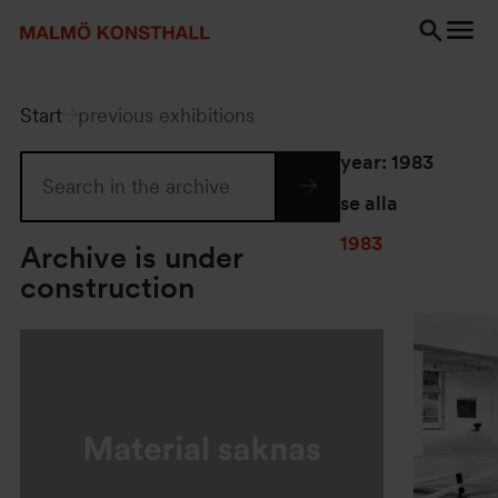
Go
Go
Go
to
to
to
content
Search
accessibility
Search
report
Start
previous exhibitions
year
: 1983
se alla
1983
Archive is under
construction