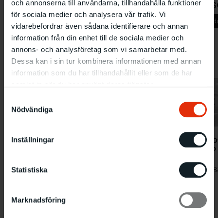
och annonserna till användarna, tillhandahålla funktioner
GOTTHARD GRAUBNER
AND S
för sociala medier och analysera vår trafik. Vi
8.7
-
28.8 1983
Huvudutställning
Huvudu
vidarebefordrar även sådana identifierare och annan
information från din enhet till de sociala medier och
annons- och analysföretag som vi samarbetar med.
Dessa kan i sin tur kombinera informationen med annan
information som du har tillhandahållit eller som de har
samlat in när du har använt deras tjänster.
Samtyckesval
Nödvändiga
Inställningar
Nobu O
kimono 
myths
7TH PRINTS TRIENNIAL
17.12 19
Statistiska
19.3
-
15.5 1983
1984
Huvudutställning
Marknadsföring