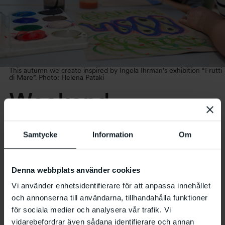
This autumn we create inspired by Ingela Ihrman’s exhibition “Frutti
di Mare”. Photo: Helena Pataki
Weekend
workshop
Samtycke
Information
Om
18.11 2023
at
13:00
–
16:30
Denna webbplats använder cookies
Vi använder enhetsidentifierare för att anpassa innehållet
och annonserna till användarna, tillhandahålla funktioner
Come and explore your creativity with us! This
för sociala medier och analysera vår trafik. Vi
autumn we are inspired by Ingela Ihrman’s
vidarebefordrar även sådana identifierare och annan
exhibition and make art in different techniques and