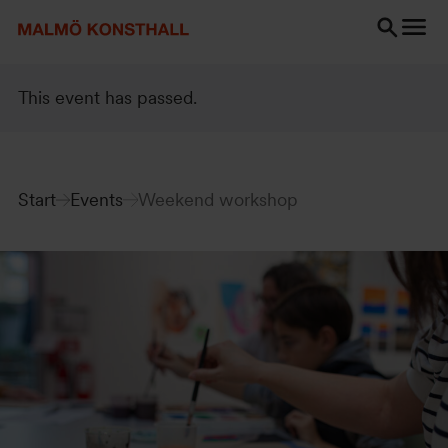
Go
Go
Go
to
to
to
content
Search
accessibility
Search
report
This event has passed.
Start
Events
Weekend workshop