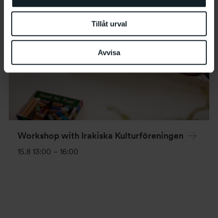
Tillåt urval
Avvisa
Workshop with Irakiska Kulturföreningen
15.8 13:00
–
16:00
Event
Navigation