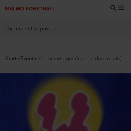
Go
Go
Go
to
to
to
content
Search
accessibility
Search
report
This event has passed.
Start
Events
Sommartorget (indoors due to rain)