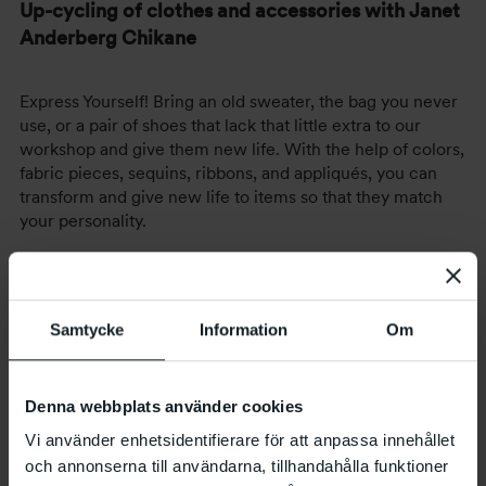
Up-cycling of clothes and accessories with Janet
Anderberg Chikane
Express Yourself! Bring an old sweater, the bag you never
use, or a pair of shoes that lack that little extra to our
workshop and give them new life. With the help of colors,
fabric pieces, sequins, ribbons, and appliqués, you can
transform and give new life to items so that they match
your personality.
All accessories and materials you might need will be
available on site, as well as a small selection of second-
Samtycke
Information
Om
hand clothes you can choose from. But it works best if
you bring something of your own!
Denna webbplats använder cookies
Read more about this year’s Sommartorg.
Vi använder enhetsidentifierare för att anpassa innehållet
och annonserna till användarna, tillhandahålla funktioner