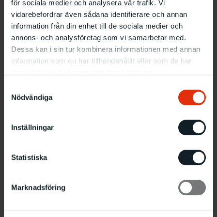
Information
för sociala medier och analysera vår trafik. Vi
What:
Workshop
vidarebefordrar även sådana identifierare och annan
When:
Tuesday–Friday from 1–5 PM
information från din enhet till de sociala medier och
Where:
Sommartorget
annons- och analysföretag som vi samarbetar med.
Dessa kan i sin tur kombinera informationen med annan
Admission free, drop in
information som du har tillhandahållit eller som de har
samlat in när du har använt deras tjänster.
About Janet Anderberg Chikane
Samtyckesval
Nödvändiga
Inställningar
Statistiska
Marknadsföring