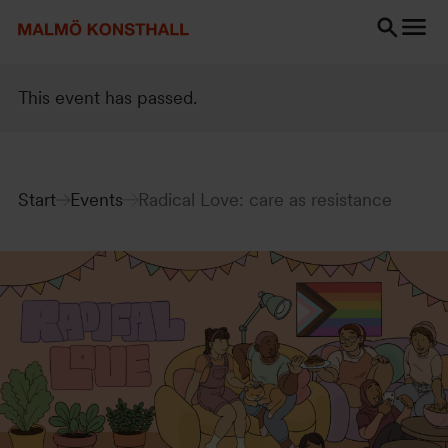
Go
Go
Go
to
to
to
content
Search
accessibility
Search
report
This event has passed.
Start
Events
Radical Love: care as resistance