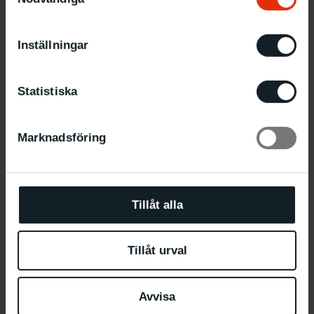
Inställningar
Sam Hultin
Statistiska
Samuel Girma
Marknadsföring
Tawanda Appiah
Sarah Maldoror
Tillåt alla
Tillåt urval
Avvisa