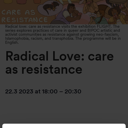
Radical love: care as resistance visits the exhibition FLIGHT. The
series explores practices of care in queer and BIPOC artistic and
activist communities as resistance against growing neo-fascism,
Islamophobia, racism, and transphobia. The programme will be in
English.
Radical Love: care
as resistance
22.3 2023
at
18:00
–
20:30