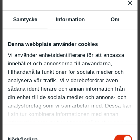
Samtycke
Information
Om
Program
Denna webbplats använder cookies
19.00
Presentation of Sarah Maldoror’s work by Samuel
Vi använder enhetsidentifierare för att anpassa
Girma and screening of
Monangambé
(1968).
innehållet och annonserna till användarna,
tillhandahålla funktioner för sociala medier och
19.30
Conversation about
FLIGHT
through the lens of
analysera vår trafik. Vi vidarebefordrar även
care between Sam Hultin, Samuel Girma and curator
sådana identifierare och annan information från
Tawanda Appiah.
din enhet till de sociala medier och annons- och
analysföretag som vi samarbetar med. Dessa kan
What:
Lecture, film screening & food
i sin tur kombinera informationen med annan
When:
Wed 22.3 at 6–8.30pm
information som du har tillhandahållit eller som de
Where:
The exhibition space / The Workshop
har samlat in när du har använt deras tjänster.
Language:
English
Samtyckesval
Nödvändiga