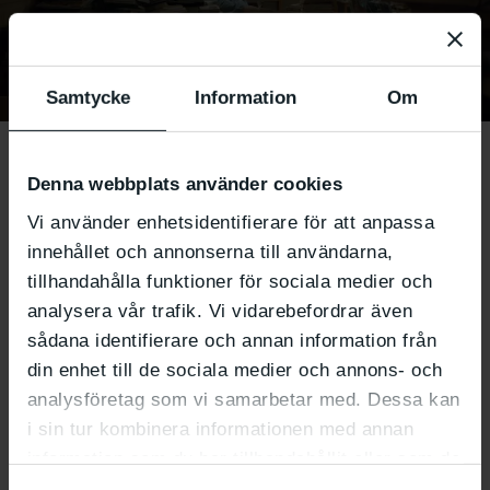
Samtycke
Information
Om
Still from
Goodbye Words
by Laura Rantanen.
Nordisk Panorama:
Denna webbplats använder cookies
Goodbye Words
Vi använder enhetsidentifierare för att anpassa
innehållet och annonserna till användarna,
tillhandahålla funktioner för sociala medier och
analysera vår trafik. Vi vidarebefordrar även
21.9 2023
at
11:00
–
15:00
sådana identifierare och annan information från
din enhet till de sociala medier och annons- och
Where do the abandoned books go?
Goodbye
analysföretag som vi samarbetar med. Dessa kan
words
is a documentary short film by Laura
i sin tur kombinera informationen med annan
Rantanen (FI) about books, cyclicality, and
information som du har tillhandahållit eller som de
acceptance of death. The film, shown by Nordisk
har samlat in när du har använt deras tjänster.