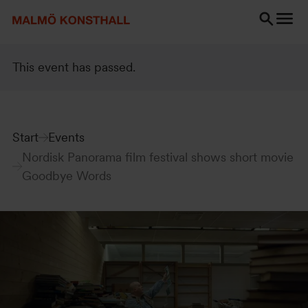
Go
Go
Go
to
to
to
content
Search
accessibility
Search
report
This event has passed.
Start
Events
Nordisk Panorama film festival shows short movie
Goodbye Words