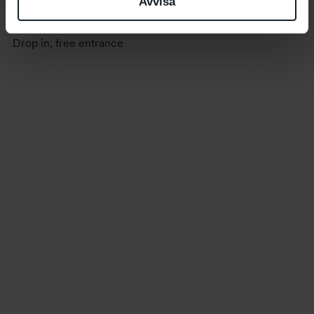
Avvisa
Where
: C-salen
Drop in, free entrance
Event
Navigation