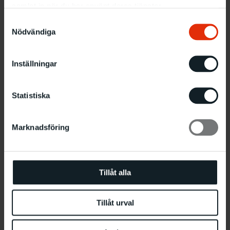
samlat in när du har använt deras tjänster.
Samtyckesval
Nödvändiga
Create with us at the Malmö Festival
Inställningar
7.8 11:00
–
18:00
Statistiska
Marknadsföring
Tillåt alla
Tillåt urval