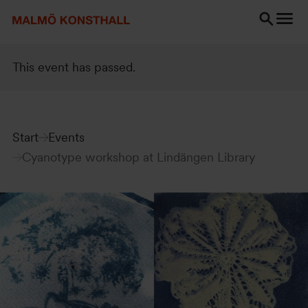
Go
Go
Go
to
to
to
content
Search
accessibility
Search
report
This event has passed.
Start
Events
Cyanotype workshop at Lindängen Library