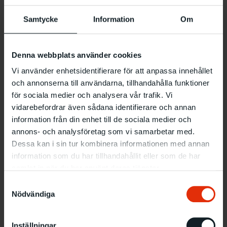
med språkets visuella egenskaper, möjliggörs en
mer direkt och ofiltrerad kommunikation. Den
Samtycke
Information
Om
minimalistiska diktens avsaknad av kronologi, och
dess betoning på det visuella, skapar ett dynamiskt
Denna webbplats använder cookies
och meningsbärande landskap mellan bild och text.
Vi använder enhetsidentifierare för att anpassa innehållet
och annonserna till användarna, tillhandahålla funktioner
Merparten av dikterna i den här utställningen ingår i
för sociala medier och analysera vår trafik. Vi
Charlotte Jungs diktsamling ”Collected”, en
vidarebefordrar även sådana identifierare och annan
samlingsvolym bestående av ett omfattande urval från
Charlottes samlade produktion hittills. ”Collected”
information från din enhet till de sociala medier och
publicerades tidigare i vår av det Malmöbaserade förlaget
annons- och analysföretag som vi samarbetar med.
Timglaset Editions och finns till försäljning i Malmö
Dessa kan i sin tur kombinera informationen med annan
Konsthalls bokhandel.
information som du har tillhandahållit eller som de har
samlat in när du har använt deras tjänster.
Charlotte Jung är ursprungligen från Stockholm, och idag
Samtyckesval
delar hon sin tid mellan Roslagen och Chicago. Charlottes
Nödvändiga
debutsamling ”C” gavs ut 2019, och hon har sedan dess
publicerat ett flertal sk chapbooks (skrifthäften), nu senast
Inställningar
”ABCDE” (Trombone, 2021) och ”Rape” (The Blasted Tree,