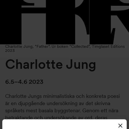
Charlotte Jung, ”Father”. Ur boken ”Collected”, Timglaset Editions
2023
Charlotte Jung
6.5–4.6 2023
Charlotte Jungs minimalistiska och konkreta poesi
är en djupgående undersökning av det skrivna
språkets mest basala byggstenar. Genom ett nära
betraktande och undersökande av ord, deras
betydelse, laddningar och bokstäver, tillsammans