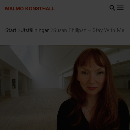
Gå
Gå
Gå
till
till
till
innehåll
Sök
Tillgänglighetsredogörelse
Sök
Start
Utställningar
Susan Philipsz – Stay With Me