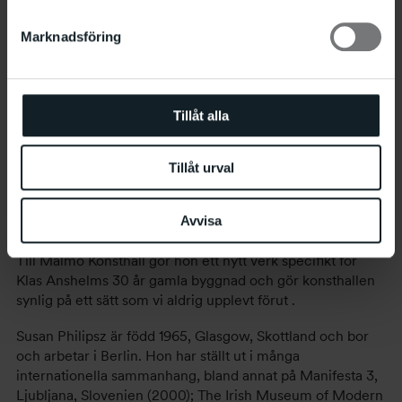
Verket The Dead tematiserar ämnen som förlust och
minne. The Dead refererar till berättelsen med samma
Marknadsföring
namn som James Joyce skrev 1906-1907, och till John
Hustons filmatisering från 1987. Verket har presenterats
som ljudspår till en projicerad helt svart 35 mm film, som
bara bryts av tillfälliga vita fläckar. Avsaknaden av bild
Tillåt alla
skapar ett mentalt rum åt betraktaren vari egna privata
minnen och förluster kan placeras, men sången utmanar
också vårt kollektiva minne genom det narrativa och det
Tillåt urval
filmiska.
Susan Philipsz arbetar ofta utifrån utställningsplatsens
Avvisa
arkitektur och historia.
Till Malmö Konsthall gör hon ett nytt verk specifikt för
Klas Anshelms 30 år gamla byggnad och gör konsthallen
synlig på ett sätt som vi aldrig upplevt förut .
Susan Philipsz är född 1965, Glasgow, Skottland och bor
och arbetar i Berlin. Hon har ställt ut i många
internationella sammanhang, bland annat på Manifesta 3,
Ljubljana, Slovenien (2000); The Irish Museum of Modern