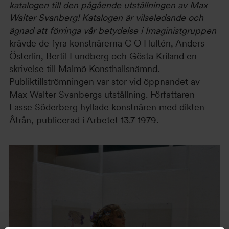
katalogen till den pågående utställningen av Max
Walter Svanberg! Katalogen är vilseledande och
ägnad att förringa vår betydelse i Imaginistgruppen
krävde de fyra konstnärerna C O Hultén, Anders
Österlin, Bertil Lundberg och Gösta Kriland en
skrivelse till Malmö Konsthallsnämnd.
Publiktillströmningen var stor vid öppnandet av
Max Walter Svanbergs utställning. Författaren
Lasse Söderberg hyllade konstnären med dikten
Åtrån, publicerad i Arbetet 13.7 1979.