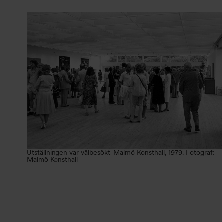
Utställningen var välbesökt! Malmö Konsthall, 1979. Fotograf:
Malmö Konsthall