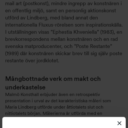
mail art (postkonst), mindre ingrepp av konstnären i
en offentlig miljö, samt en personlig aktionskonst
utförd av Lindberg, med bland annat den
internationella Fluxus-rörelsen som inspirationskälla.
I utställningen visas ”Ephestia Khveniella” (1983), en
brevkorrespondens mellan konstnären och en rad
svenska matproducenter, och ”Poste Restante”
(1989) där konstnären skickar brev till sig själv poste
restante över jordklotet.
Mångbottnade verk om makt och
underkastelse
Malmö Konsthall erbjuder även en retrospektiv
presentation i urval av det karakteristiska måleri som
Maria Lindberg utförde under åttiotalets slut och
nittiotalets början. Målerierna är utförda med en
reducerad minimalism. De utgör en serie stiliserade motiv
som både leker med figurationen och utmanar en känsla