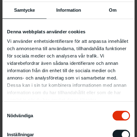
av ambivalens som uppstår hos betraktaren inför de
Samtycke
Information
Om
mångbottnade verkens olika möjliga betydelser. Med
målningar som ger intryck av att kommentera former för
maktanspråk, övergrepp och underkastelse etablerade sig
Maria Lindberg som en konstnär med konceptuell metod
Denna webbplats använder cookies
och feministiska grundmotiv, ofta understödd av en
Vi använder enhetsidentifierare för att anpassa innehållet
personligt skruvad, lågmäld humor.
och annonserna till användarna, tillhandahålla funktioner
för sociala medier och analysera vår trafik. Vi
Teckningar som lämnar pappret för
vidarebefordrar även sådana identifierare och annan
information från din enhet till de sociala medier och
väggarna
annons- och analysföretag som vi samarbetar med.
Maria Lindberg är kanske mest förknippad med
Dessa kan i sin tur kombinera informationen med annan
teckningen, den konstnärliga teknik som hon ständigt
information som du har tillhandahållit eller som de har
återkommit till och genom åren favoriserat och gjort till
samlat in när du har använt deras tjänster.
sitt speciella uttrycksmedel. Utställningen på Malmö
Konsthall innehåller ett stort antal motiv som
Samtyckesval
experimenterar med pappret som underlag, idé och
Nödvändiga
utförande, och som öppnar en dörr till Maria Lindbergs
värld. Presentationen på Malmö Konsthall ger även
Inställningar
konstnären möjlighet att översätta teckningens dimension