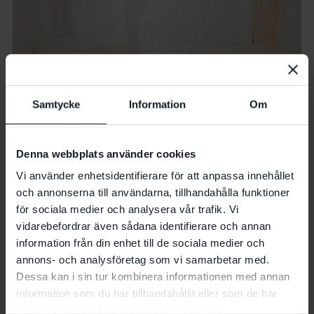
Samtycke
Information
Om
Denna webbplats använder cookies
Vi använder enhetsidentifierare för att anpassa innehållet
och annonserna till användarna, tillhandahålla funktioner
för sociala medier och analysera vår trafik. Vi
vidarebefordrar även sådana identifierare och annan
information från din enhet till de sociala medier och
annons- och analysföretag som vi samarbetar med.
Foto: Kajsa Lindskog
Dessa kan i sin tur kombinera informationen med annan
information som du har tillhandahållit eller som de har
samlat in när du har använt deras tjänster.