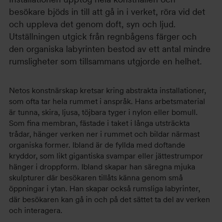
besökare bjöds in till att gå in i verket, röra vid det
och uppleva det genom doft, syn och ljud.
Utställningen utgick från regnbågens färger och
den organiska labyrinten bestod av ett antal mindre
rumsligheter som tillsammans utgjorde en helhet.
Netos konstnärskap kretsar kring abstrakta installationer,
som ofta tar hela rummet i anspråk. Hans arbetsmaterial
är tunna, skira, ljusa, töjbara tyger i nylon eller bomull.
Som fina membran, fästade i taket i långa utsträckta
trådar, hänger verken ner i rummet och bildar närmast
organiska former. Ibland är de fyllda med doftande
kryddor, som likt gigantiska svampar eller jättestrumpor
hänger i droppform. Ibland skapar han säregna mjuka
skulpturer där besökaren tillåts känna genom små
öppningar i ytan. Han skapar också rumsliga labyrinter,
där besökaren kan gå in och på det sättet ta del av verken
och interagera.