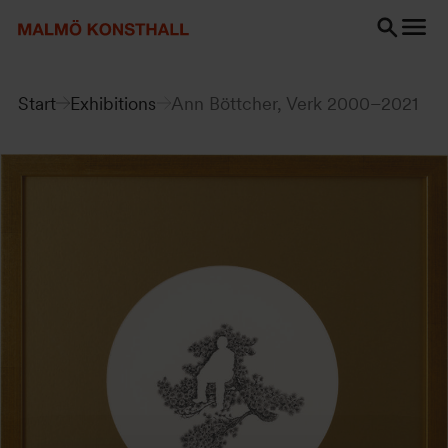
Go
Go
Go
to
to
to
content
Search
accessibility
Search
report
Start
Exhibitions
Ann Böttcher, Verk 2000–2021