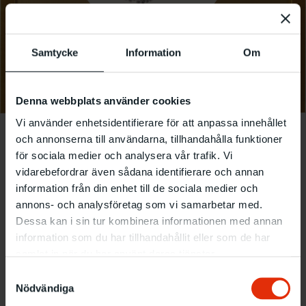
Samtycke
Information
Om
Denna webbplats använder cookies
Vi använder enhetsidentifierare för att anpassa innehållet
Ann Böttcher, Verk
och annonserna till användarna, tillhandahålla funktioner
2000–2021
för sociala medier och analysera vår trafik. Vi
vidarebefordrar även sådana identifierare och annan
information från din enhet till de sociala medier och
8.8 2026
-
8.8 2026
annons- och analysföretag som vi samarbetar med.
Malmö Konsthall presents a retrospective dedicated to
Dessa kan i sin tur kombinera informationen med annan
Ann Böttcher, one of Sweden’s most cherished artists.
information som du har tillhandahållit eller som de har
While Böttcher, based in Malmö, is best known for her
samlat in när du har använt deras tjänster.
small-scale drawings, over the years she has also
Samtyckesval
developed an interest in textiles and craft, especially
Nödvändiga
traditional Scandinavian weaving techniques. The