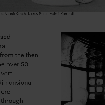
n at Malmö Konsthall, 1975. Photo: Malmö Konsthall
ased
ral
from the then
he over 50
ivert
dimensional
were
t through