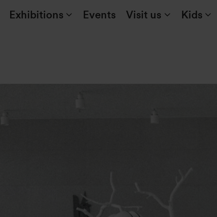
Exhibitions
Events
Visit us
Kids