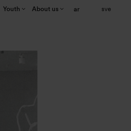
Youth
About us
sve
Search