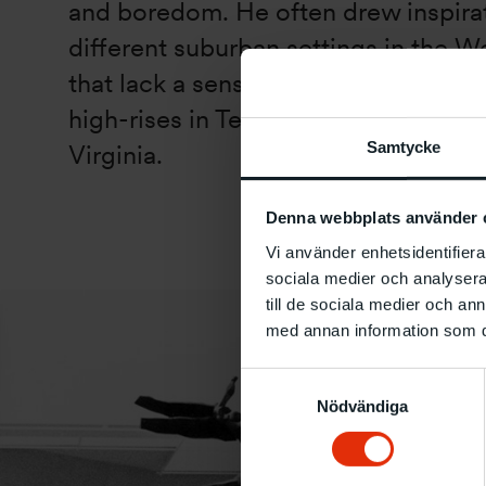
and boredom. He often drew inspira
different suburban settings in the W
that lack a sense of hope for the fut
high-rises in Tensta to the shantyto
Samtycke
Virginia.
Denna webbplats använder 
Vi använder enhetsidentifierar
sociala medier och analysera 
till de sociala medier och a
med annan information som du 
Samtyckesval
Nödvändiga