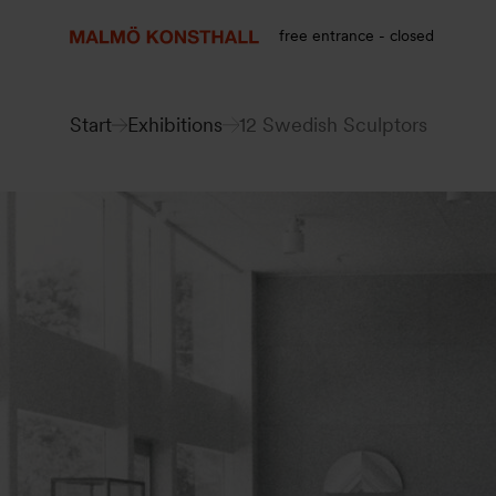
Go
Go
Go
to
to
to
free entrance - closed
content
Search
accessibility
report
Start
Exhibitions
12 Swedish Sculptors