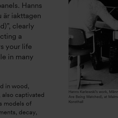
panels. Hanns
 är iakttagen
)”, clearly
cting a
s your life
ble in many
ed in wood,
Hanns Karlewski’s work, Männ
 also captivated
Are Being Watched), at Malmö
’s models of
Konsthall
ments, decay,