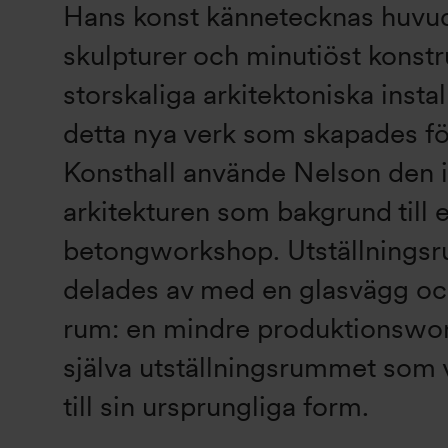
Hans konst kännetecknas huvud
skulpturer och minutiöst konst
storskaliga arkitektoniska install
detta nya verk som skapades f
Konsthall använde Nelson den in
arkitekturen som bakgrund till
betongworkshop. Utställnings
delades av med en glasvägg och
rum: en mindre produktionswo
själva utställningsrummet som 
till sin ursprungliga form.