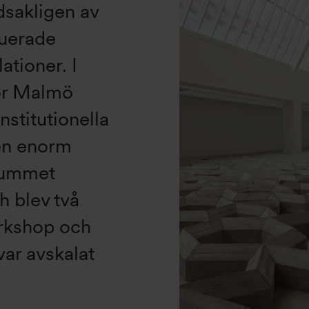
sakligen av
ruerade
ationer. I
ör Malmö
stitutionella
 en enorm
rummet
 blev två
rkshop och
var avskalat