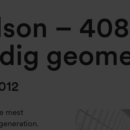
son – 408
ndig geome
2012
de mest
generation.