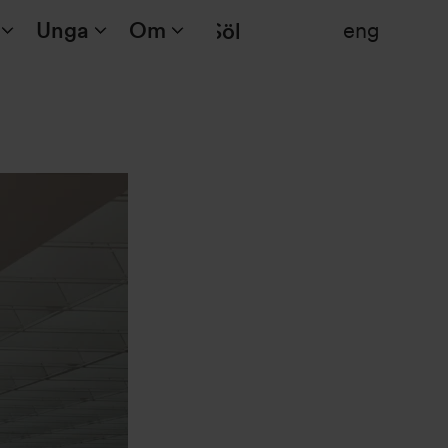
Unga
Om
eng
Sök