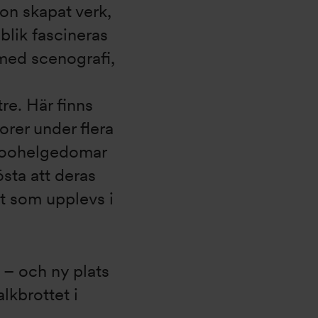
on skapat verk,
blik fascineras
 med scenografi,
re. Här finns
dorer under flera
doohelgedomar
sta att deras
t som upplevs i
v – och ny plats
lkbrottet i