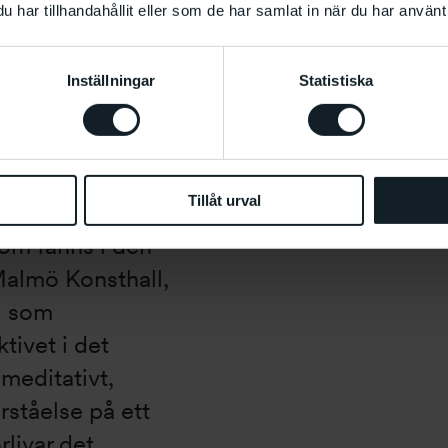
n hade räknats
har tillhandahållit eller som de har samlat in när du har använt 
olvet kunde bära
binerat med
Inställningar
Statistiska
Mike Nelson Installationsbild
iven eller
Foto: Helene Toresdotter
Tillåt urval
d och de antydda
som fanns i den
almö Konsthall,
l som
tivet i det
meditativt,
örståelse på ett
rlivar det