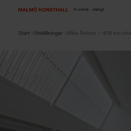
Gå
Gå
Gå
till
till
till
fri entré - stängt
innehåll
Sök
Tillgänglighetsredogörelse
Start
Utställningar
Mike Nelson – 408 ton oful