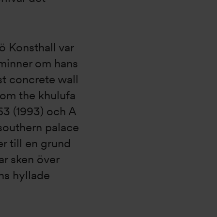
 Konsthall var
åminner om hans
st concrete wall
from the khulufa
63 (1993) och A
 southern palace
r till en grund
tar sken över
ns hyllade