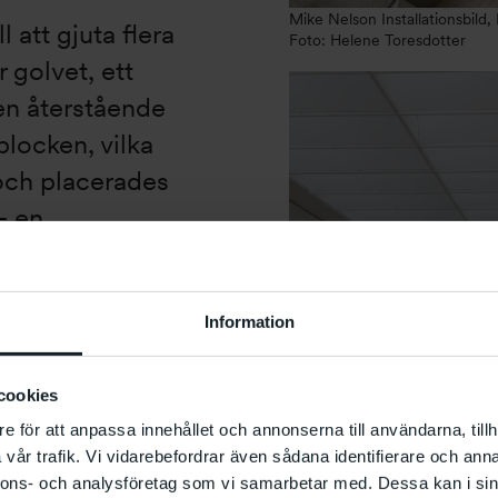
Mike Nelson Installationsbild
att gjuta flera
Foto: Helene Toresdotter
 golvet, ett
en återstående
blocken, vilka
och placerades
– en
idig dekorativ
giösa och andra
esserad av att
Information
mhäva det som
dig geometri
cookies
e för att anpassa innehållet och annonserna till användarna, tillh
 Workshopens
vår trafik. Vi vidarebefordrar även sådana identifierare och anna
tryckte återigen
nnons- och analysföretag som vi samarbetar med. Dessa kan i sin