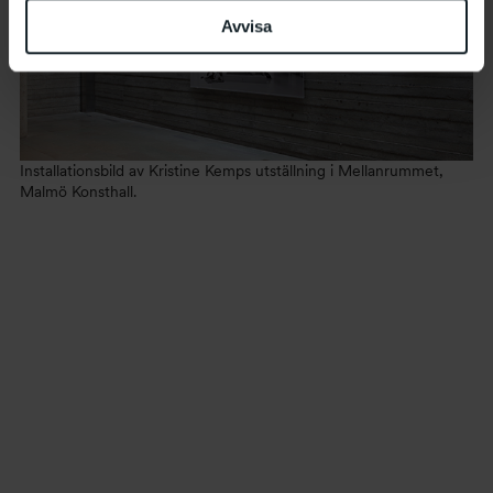
Avvisa
Installationsbild av Kristine Kemps utställning i Mellanrummet,
Malmö Konsthall.