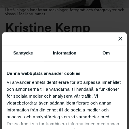
Utställningen innefattar teckningar, fotografi och fotogravyrer och
visaas i Mellanrummet.
Kristine Kemp
15.6 – 25.8 2019
Samtycke
Information
Om
Malmö Konsthall presenterar objekt, teckningar,
fotografi och fotogravyrer av konstnären Kristine
Kemp i Mellanrummet. Genom att undersöka
Denna webbplats använder cookies
aspekter av språk och teknologi skapar den danska
Vi använder enhetsidentifierare för att anpassa innehållet
konstnären objekt i en rad olika medier som även
och annonserna till användarna, tillhandahålla funktioner
omfattar textil och approprierad text.
för sociala medier och analysera vår trafik. Vi
vidarebefordrar även sådana identifierare och annan
information från din enhet till de sociala medier och
Kristine Kemp är född 1966 i Köpenhamn och utbildad vid
annons- och analysföretag som vi samarbetar med.
Det Kongelige Danske Kunstakademie (1988–1994) och
Dessa kan i sin tur kombinera informationen med annan
Slade School of Fine Art (1993–1995). Hon är bosatt i