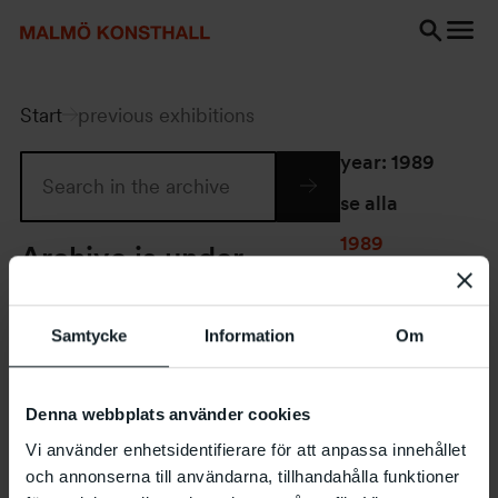
Go
Go
Go
to
to
to
content
Search
accessibility
Search
report
Start
previous exhibitions
year
: 1989
se alla
1989
Archive is under
construction
Samtycke
Information
Om
Denna webbplats använder cookies
Vi använder enhetsidentifierare för att anpassa innehållet
LENKE
och annonserna till användarna, tillhandahålla funktioner
ROTHMAN –
KANDINSKY AND