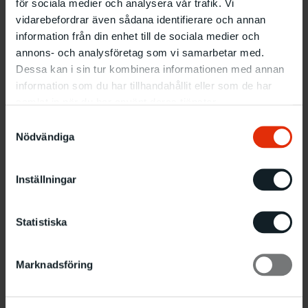
MANIFESTATIONS
för sociala medier och analysera vår trafik. Vi
SWEDEN. MALMÖ
OF LIFE
vidarebefordrar även sådana identifierare och annan
1914 – STOCKHOLM
1916
information från din enhet till de sociala medier och
26.12
Huvudutställning
annons- och analysföretag som vi samarbetar med.
1989
-
4.2 1990
21.10
Huvudutställning
Dessa kan i sin tur kombinera informationen med annan
-
10.12 1989
information som du har tillhandahållit eller som de har
samlat in när du har använt deras tjänster.
Samtyckesval
Nödvändiga
Inställningar
LARS KLEEN –
Feeling +
toughness – The
HEM
Statistiska
history of German
rock music
25.2
Huvudutställning
-
16.4 1989
11.1
-
12.2 1989
Marknadsföring