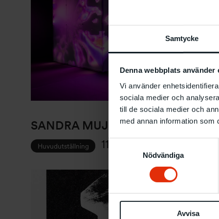
Samtycke
Denna webbplats använder 
Vi använder enhetsidentifierar
sociala medier och analysera 
till de sociala medier och a
med annan information som du 
SANDRA MUJINGA
11.6
-
4.9 2022
Samtyckesval
Huvudutställning
Nödvändiga
Avvisa