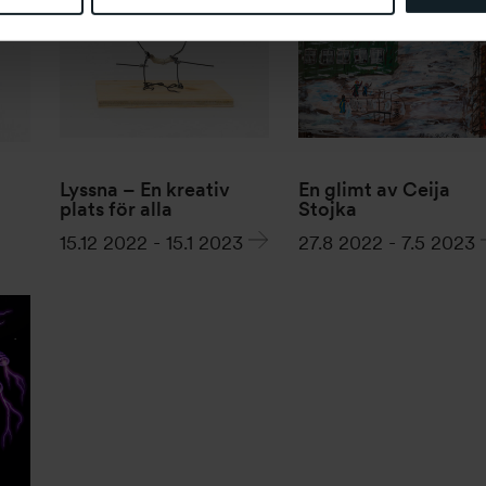
Lyssna – En kreativ
En glimt av Ceija
plats för alla
Stojka
15.12 2022
-
15.1 2023
27.8 2022
-
7.5 2023