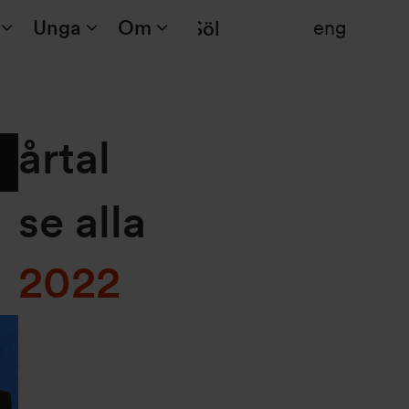
Unga
Om
eng
Sök
årtal
se alla
2022