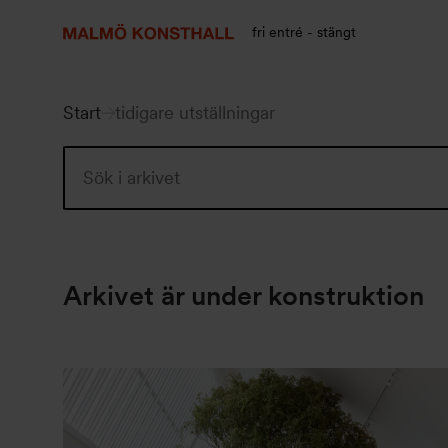
Gå
Gå
Gå
till
till
till
fri entré - stängt
innehåll
Sök
Tillgänglighetsredogörelse
Start
tidigare utställningar
Arkivet är under konstruktion