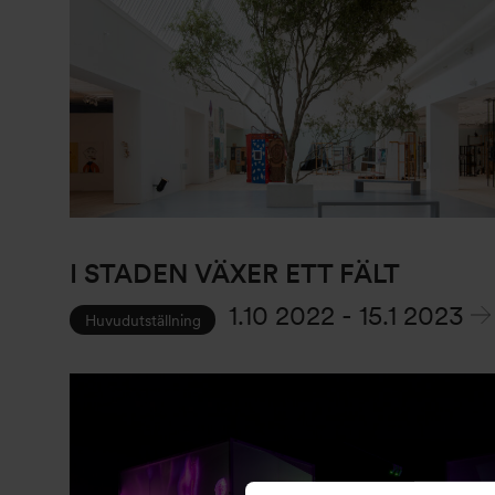
I STADEN VÄXER ETT FÄLT
1.10 2022
-
15.1 2023
Huvudutställning