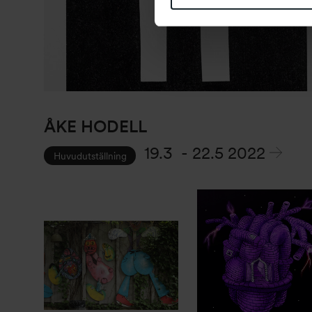
ÅKE HODELL
19.3
-
22.5 2022
Huvudutställning