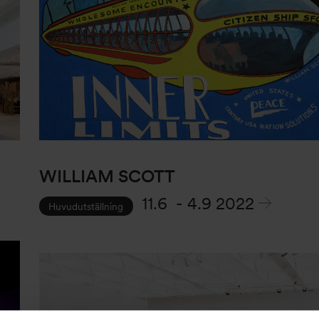
WILLIAM SCOTT
11.6
-
4.9 2022
Huvudutställning