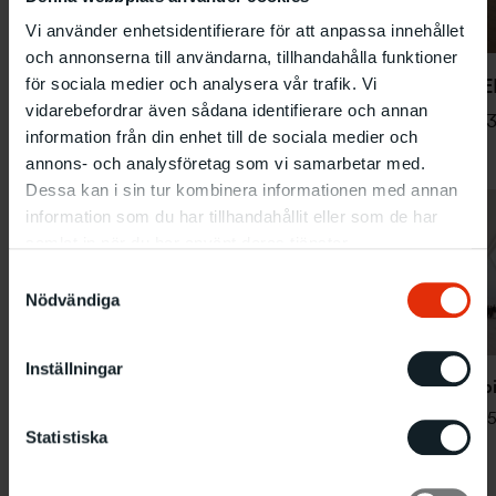
Vi använder enhetsidentifierare för att anpassa innehållet
PETER
GREENAWAY
och annonserna till användarna, tillhandahålla funktioner
JOHN MELIN – TILL EX
för sociala medier och analysera vår trafik. Vi
16.9
Huvudutställning
vidarebefordrar även sådana identifierare och annan
2000
-
14.1 2001
20.5
-
3
Huvudutställning
information från din enhet till de sociala medier och
annons- och analysföretag som vi samarbetar med.
Dessa kan i sin tur kombinera informationen med annan
information som du har tillhandahållit eller som de har
samlat in när du har använt deras tjänster.
Samtyckesval
Nödvändiga
SAM FRANCIS –
Jubileum –
MÅLNINGAR
Malmö Konsthall
Inställningar
1947–1990
25 år
Jubi
29.1
Huvudutställning
20.5
-
30.7 2000
20.
Statistiska
-
1.5 2000